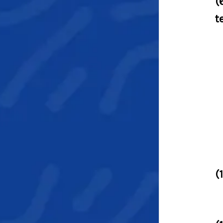
(
t
(