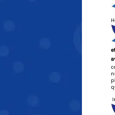
H
e
a
c
n
p
q
I