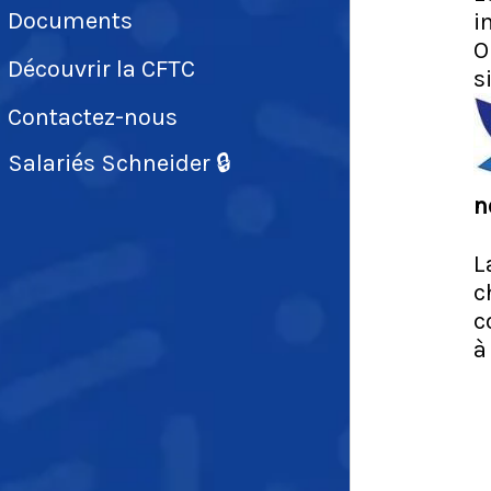
Documents
i
O
Découvrir la CFTC
s
Contactez-nous
Salariés Schneider 🔒
n
L
c
c
à