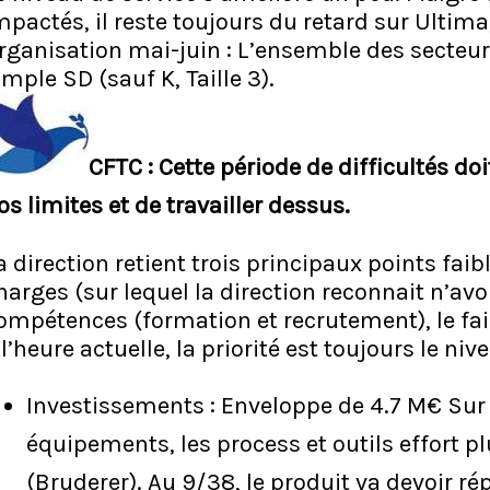
mpactés, il reste toujours du retard sur Ultim
rganisation mai-juin : L’ensemble des secteur
imple SD (sauf K, Taille 3).
CFTC : Cette période de difficultés d
os limites et de travailler dessus.
a direction retient trois principaux points fai
harges (sur lequel la direction reconnait n’avoi
ompétences (formation et recrutement), le fa
 l’heure actuelle, la priorité est toujours le niv
Investissements : Enveloppe de 4.7 M€ Sur l
équipements, les process et outils effort p
(Bruderer). Au 9/38, le produit va devoir ré