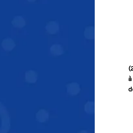
(
à
d