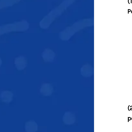
(
P
(
p