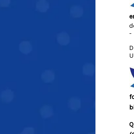
e
d
-
D
U
f
b
Q