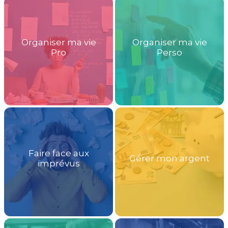
Organiser ma vie
Organiser ma vie
Pro
Perso
Faire face aux
Gérer mon argent
imprévus