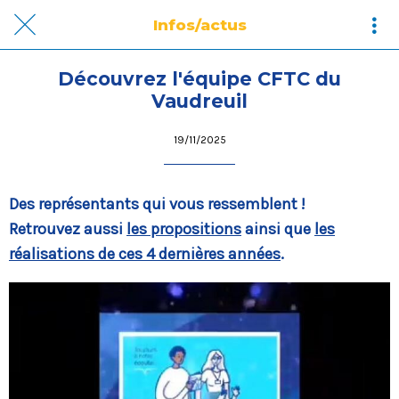
Infos/actus
Découvrez l'équipe CFTC du
Vaudreuil
19/11/2025
Des représentants qui vous ressemblent !
Retrouvez aussi
les propositions
ainsi que
les
réalisations de ces 4 dernières années
.