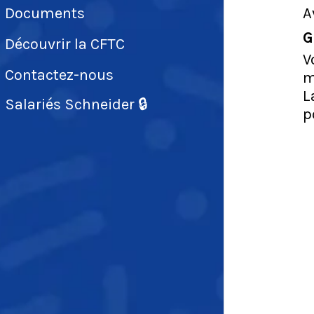
Documents
A
G
Découvrir la CFTC
V
Contactez-nous
m
L
Salariés Schneider 🔒
p