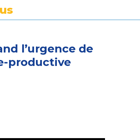
tus
uand l’urgence de
re-productive