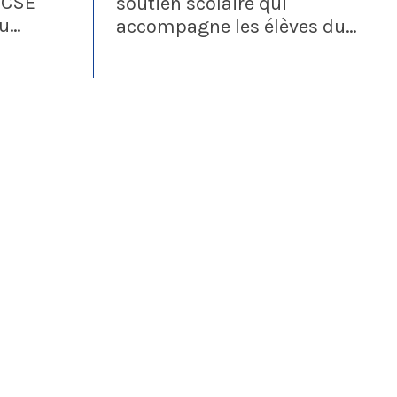
 CSE
soutien scolaire qui
ou
accompagne les élèves du
e
CE1 à la terminale dans leurs
 :
révisions et leur progression
tout au long de l'année. Ce
nouveau service est gratuit et
accessible via des licences
individuelles.