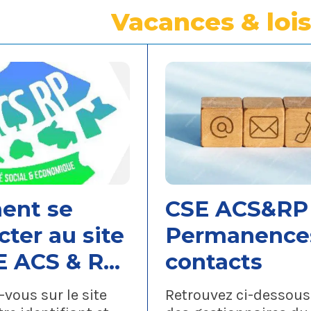
ent se
CSE ACS&RP 
ter au site
Permanence
E ACS & RP
contacts
vous sur le site
Retrouvez ci-dessous 