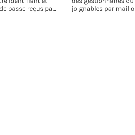
re identifiant et
des gestionnaires du
de passe reçus par
joignables par mail 
teams, il n'y a aucun
permanence physique