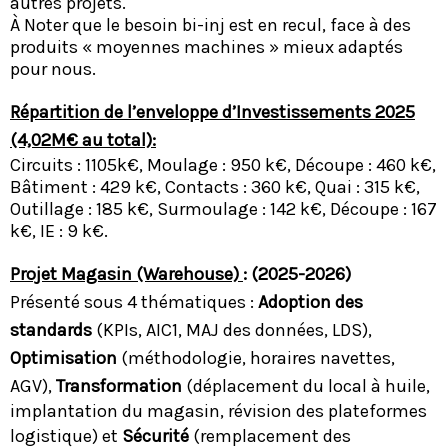
autres projets.
À Noter que le besoin bi-inj est en recul, face à des
produits « moyennes machines » mieux adaptés
pour nous.
Répartition de l’enveloppe d’Investissements 2025
(4,02M€ au total):
Circuits : 1105k€, Moulage : 950 k€, Découpe : 460 k€,
Bâtiment : 429 k€, Contacts : 360 k€, Quai : 315 k€,
Outillage : 185 k€, Surmoulage : 142 k€, Découpe : 167
k€, IE : 9 k€.
Projet Magasin (Warehouse)
: (2025-2026)
Présenté sous 4 thématiques :
Adoption des
standards
(KPIs, AIC1, MAJ des données, LDS),
Optimisation
(méthodologie, horaires navettes,
AGV),
Transformation
(déplacement du local à huile,
implantation du magasin, révision des plateformes
logistique) et
Sécurité
(remplacement des