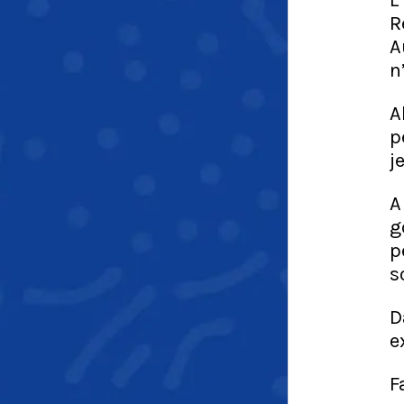
L
R
A
n
A
p
j
A
g
p
s
D
e
F