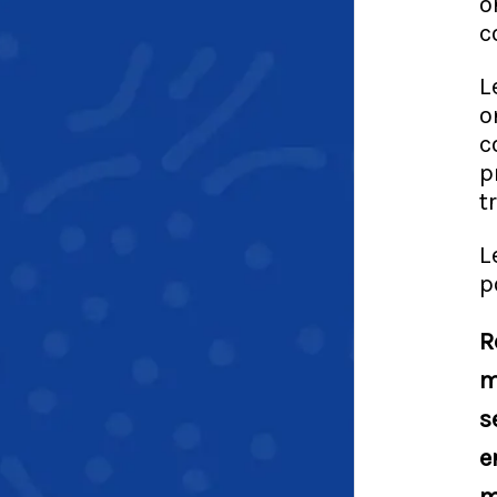
o
c
L
o
c
p
t
L
p
R
m
s
e