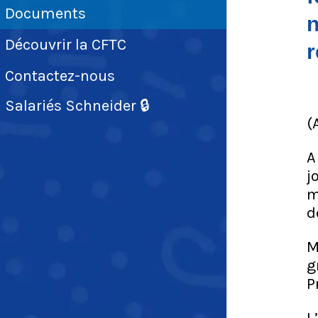
Documents
n
Découvrir la CFTC
r
Contactez-nous
Salariés Schneider 🔒
(
A
j
m
d
M
g
P