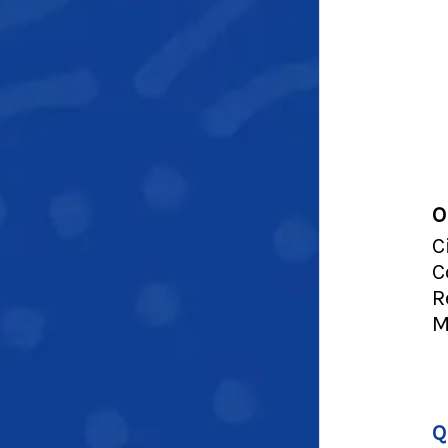
O
C
C
R
M
Q