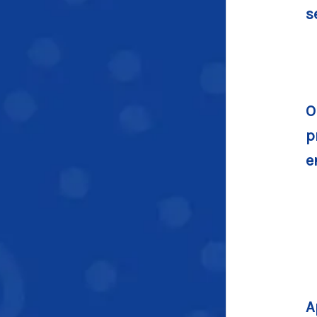
s
O
p
e
A