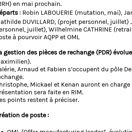
RRH) en mai prochain.
éparts
: Robin LABOUERIE (mutation, mai), Jan
athilde DUVILLARD, (projet personnel, juillet)
ersonnel, juillet), Wilhelmine CATHRINE (retraite
oste à pourvoir AQPP et OML
a gestion des pièces de rechange (PDR) évolue
aximilien).
alérie, Arnaud et Fabien s’occupent du pôle D
echange.
hristophe, Mickael et Kenan auront en charge l
résentation sera faite en RIM.
es points restent à préciser.
réation de poste :