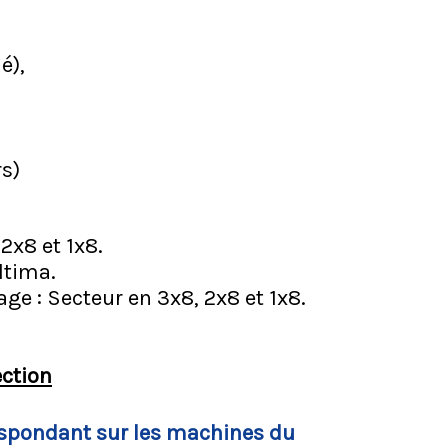
é),
rs)
2x8 et 1x8.
ltima.
ge : Secteur en 3x8, 2x8 et 1x8.
ection
spondant sur les machines du