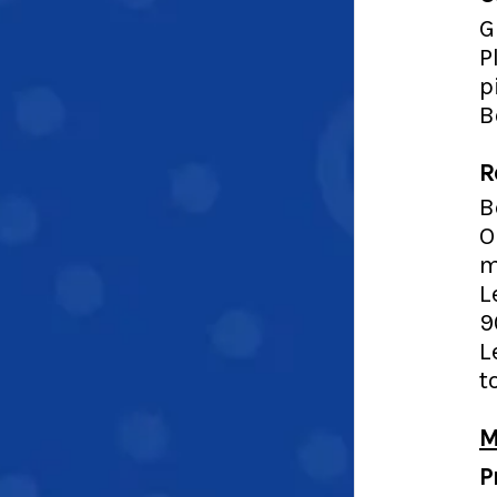
G
P
p
B
R
B
O
m
L
9
L
t
M
P