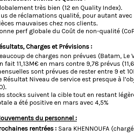
lobalement très bien (12 en Quality Index).
lus de réclamations qualité, pour autant ave
ièces mauvaises chez nos clients.
onne perf globale du Coût de non-qualité (CoPQ
ésultats, Charges et Prévisions :
eaucoup de charges non prévues (Batam, Le Va
n fait 11,13M€ en mars contre 9,78 prévus (11,
ensuelles sont prévues de rester entre 9 et 10
e Résultat Niveau de service est presque à l’ob
0).
es stocks suivent la cible tout en restant légè
otale a été positive en mars avec 4,5%
ouvements du personnel :
rochaines rentrées :
Sara KHENNOUFA (chargée,