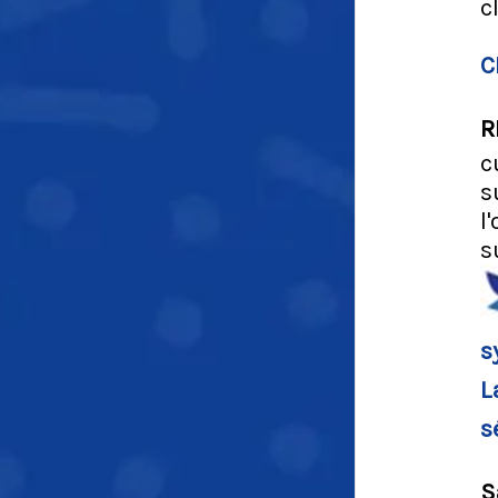
c
C
R
c
s
l
s
s
L
s
S