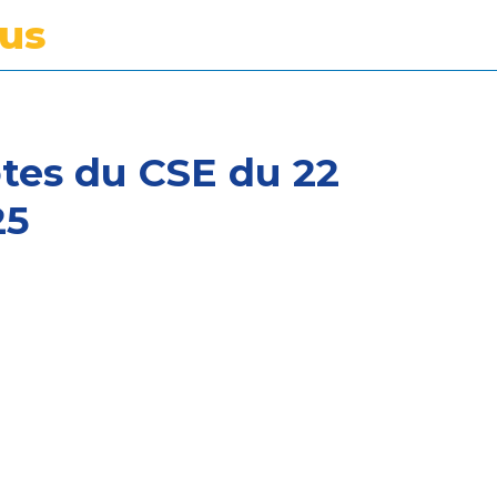
tus
tes du CSE du 22
25