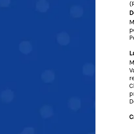
(
D
M
p
P
L
M
V
r
C
p
D
C