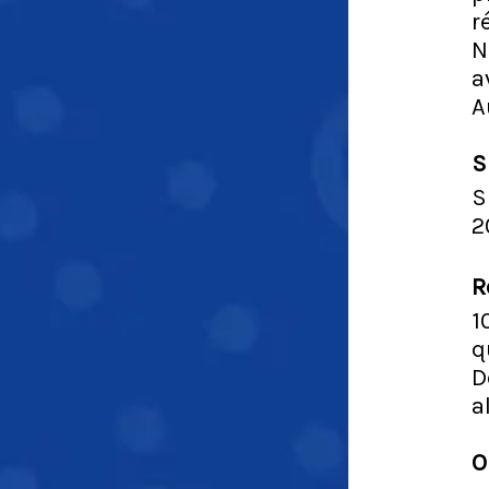
r
N
a
A
S
S
2
R
1
q
D
a
O