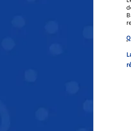
L
d
B
r
Q
L
r