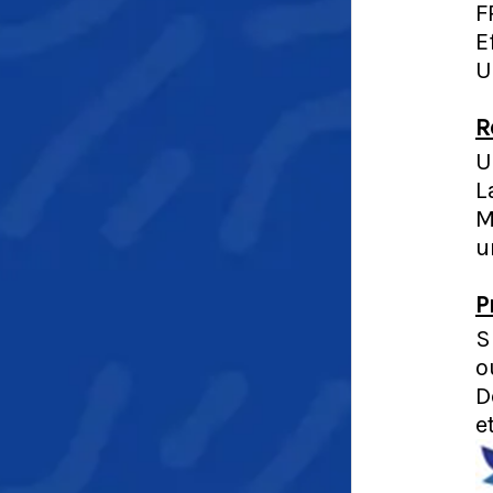
F
E
U
R
U
L
M
u
P
S
o
D
e