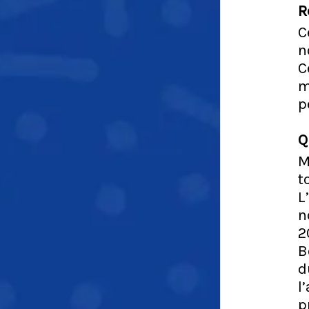
R
C
n
C
m
p
Q
M
t
L
n
2
B
d
l
p