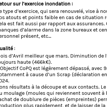
etour sur l’exercice inondation :
e type d’exercice, qui sera renouvelé, vise à no
os atouts et points faible en cas de situation r
ela est fait aussi par rapport aux assurances. O
anques d’alarme dans la zone bureaux et centr
ersonnel présent, etc…
ualité
:
ois d’Avril meilleur que mars. Diminution de l
oujours haute (466k€).
’Objectif CoPQ est légèrement dépassé, avec 9
otamment à cause d’un Scrap (déclaration en 
024.
ons résultats à la découpe et aux contacts. Le 
u moulage (moules qui reviennent souvent à l’
’achat de doublure de pièces (empreintes) perm
roduction plus rapidement, et de laisser de la 