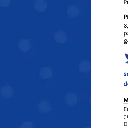
P
P
6
p
g
s
d
M
E
a
D