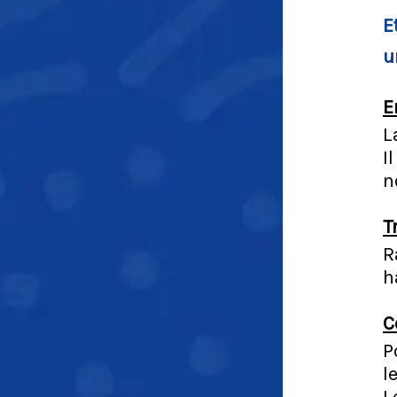
E
u
E
L
I
n
T
R
h
C
P
l