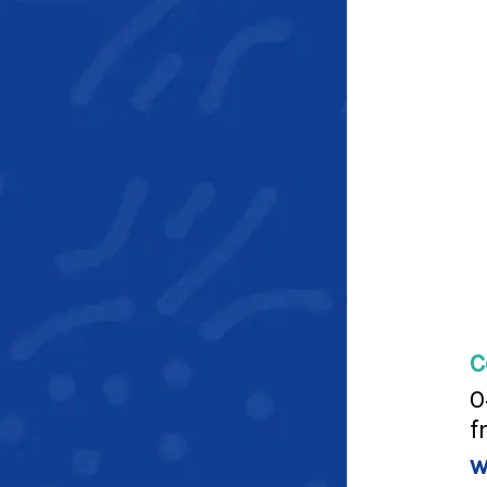
C
0
f
w