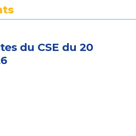
ts
tes du CSE du 20
26