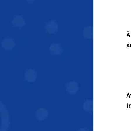
À
s
A
i