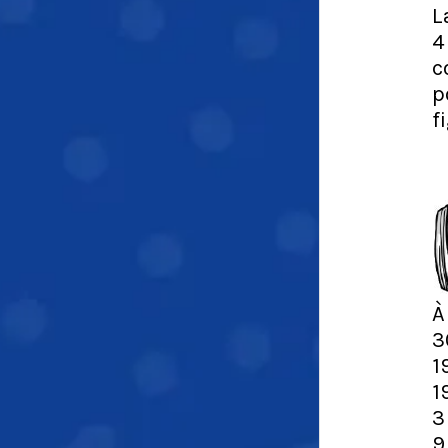
L
4
c
p
f
À
3
1
1
3
9