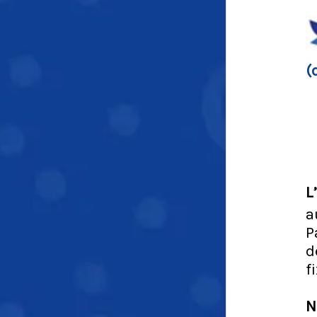
(
L
a
P
d
f
N