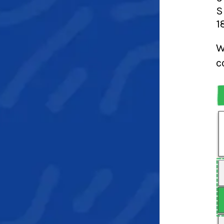
S
1
W
c