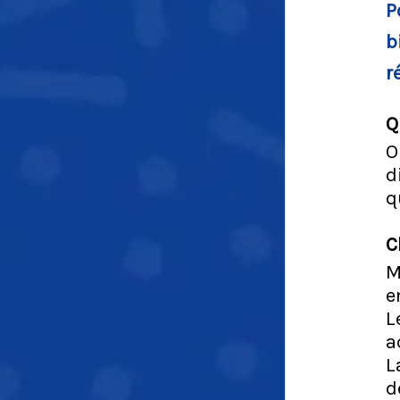
P
b
r
Q
O
d
q
C
M
e
L
a
L
d