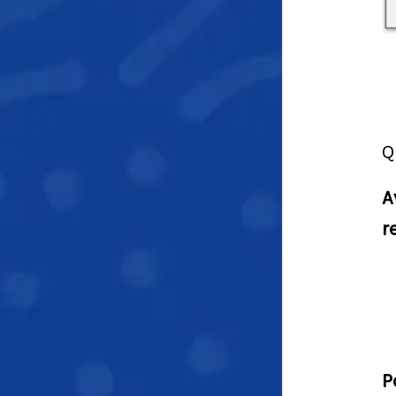
Q
A
r
P