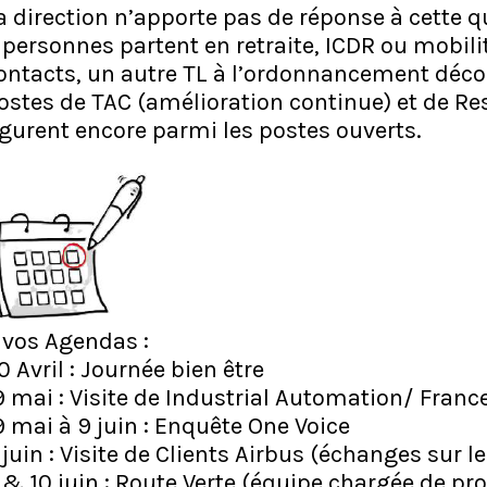
a direction n’apporte pas de réponse à cette q
 personnes partent en retraite, ICDR ou mobili
ontacts, un autre TL à l’ordonnancement découpe
ostes de TAC (amélioration continue) et de R
igurent encore parmi les postes ouverts.
 vos Agendas :
0 Avril : Journée bien être
9 mai : Visite de Industrial Automation/ Franc
9 mai à 9 juin : Enquête One Voice
 juin : Visite de Clients Airbus (échanges sur l
 & 10 juin : Route Verte (équipe chargée de pr