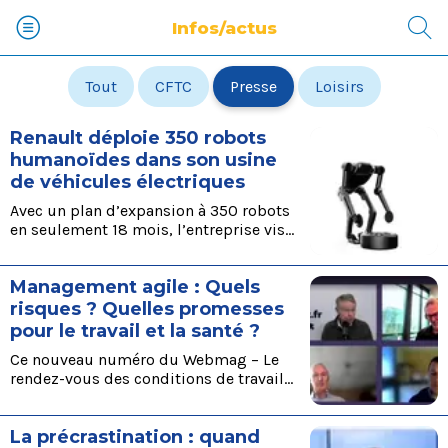
Infos/actus
Tout
CFTC
Presse
Loisirs
Renault déploie 350 robots
humanoïdes dans son usine
de véhicules électriques
Avec un plan d’expansion à 350 robots
en seulement 18 mois, l’entreprise vise
à réduire les temps de production de
30 % et les coûts de 20 % Renault
Management agile : Quels
intègre des robots humanoïdes à sa
production et révolutionne déjà la
risques ? Quelles promesses
fabrication des véhicules électriques.
pour le travail et la santé ?
Ce nouveau numéro du Webmag – Le
rendez-vous des conditions de travail
de l’Anact -, animé par Thierry
Rousseau, propose des points de vue
La précrastination : quand
et repères sur le recours aux méthodes