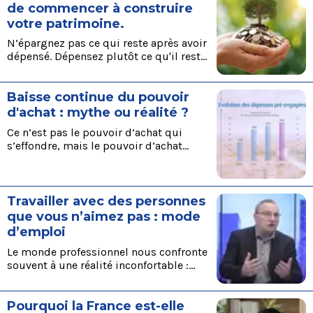
de commencer à construire
votre patrimoine.
N’épargnez pas ce qui reste après avoir
dépensé. Dépensez plutôt ce qu'il reste
après avoir épargné Voici quelques
conseils pour bien gérer votre épargne :
Baisse continue du pouvoir
d'achat : mythe ou réalité ?
Ce n’est pas le pouvoir d’achat qui
s’effondre, mais le pouvoir d’achat
réellement disponible une fois les
dépenses contraintes réglées. Source :
Xerfi Canal
Travailler avec des personnes
que vous n’aimez pas : mode
d’emploi
Le monde professionnel nous confronte
souvent à une réalité inconfortable :
travailler avec des personnes que l’on
n’apprécie pas. La clé est une approche
Pourquoi la France est-elle
rationnelle et stratégique, où l’objectif