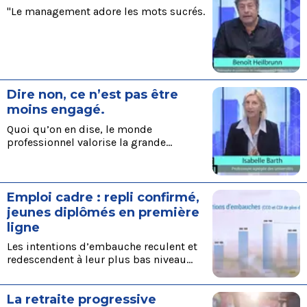
''Le management adore les mots sucrés.
Dire non, ce n’est pas être
moins engagé.
Quoi qu’on en dise, le monde
professionnel valorise la grande
disponibilité.
Emploi cadre : repli confirmé,
jeunes diplômés en première
ligne
Les intentions d’embauche reculent et
redescendent à leur plus bas niveau
depuis près de cinq ans La fête est
finie, les cadres ne sont plus maîtres
La retraite progressive
du jeu. Côté volumétrie, les intentions