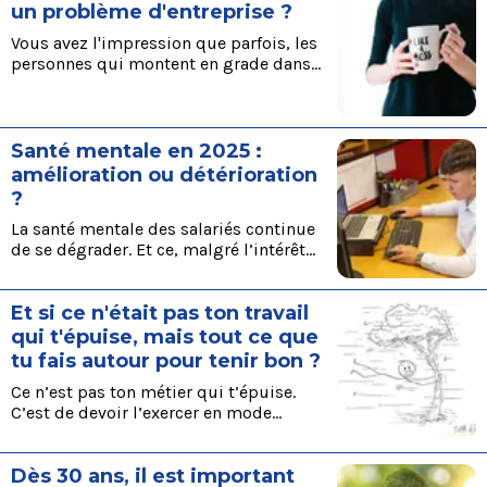
des outils des méthodes ou des
un problème d'entreprise ?
processus, retrouvez les 12 causes
Vous avez l'impression que parfois, les
récurrentes d’une culture d’entreprise
personnes qui montent en grade dans
malsaine qui poussent les salariés au
votre entreprise ne sont pas toujours
désengagement voire au départ.
les plus compétentes ? Vous n'êtes pas
seuls : cet d’un article qui explore ce
phénomène troublant où les
Santé mentale en 2025 :
"incompétents" semblent gravir les
amélioration ou détérioration
échelons, parfois au détriment de ceux
?
qui maîtrisent vraiment leur métier.
La santé mentale des salariés continue
de se dégrader. Et ce, malgré l’intérêt
croissant porté au sujet par les
employeurs.
Et si ce n'était pas ton travail
qui t'épuise, mais tout ce que
tu fais autour pour tenir bon ?
Ce n’est pas ton métier qui t’épuise.
C’est de devoir l’exercer en mode
survie.
Dès 30 ans, il est important