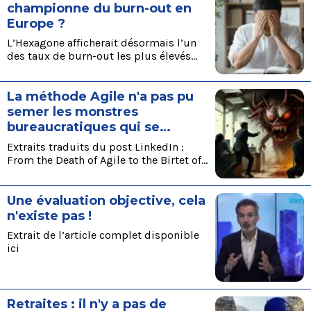
prime sur les émotions. Le monde
championne du burn-out en
professionnel nous confronte souvent à
Europe ?
une réalité inconfortable : travailler
L’Hexagone afficherait désormais l’un
avec des personnes que l’on n’apprécie
des taux de burn-out les plus élevés
pas. La clé est une approche rationnelle
d’Europe. Mais pourquoi diable
et stratégique, où l’objectif prime sur
petons-nous autant de câbles au travail
les émotions. Voici comment naviguer
La méthode Agile n'a pas pu
? Extraits de l’article de Welcome to the
dans ces situations pour en sortir
Jungle
renforcé.
semer les monstres
bureaucratiques qui se
cachent dans la plupart des
Extraits traduits du post LinkedIn :
organisations
From the Death of Agile to the Birtet of
Fluency: What We Can Resurrect”
Une évaluation objective, cela
n'existe pas !
Extrait de l’article complet disponible
ici
Retraites : il n'y a pas de