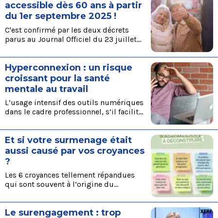
d’embauche reculent et redescendent à
accessible dès 60 ans à partir
leur plus bas niveau depuis près de
du 1er septembre 2025 !
cinq ans. Grandes entreprises, ETI,
C'est confirmé par les deux décrets
PME… toutes lèvent le pied, si bien que
parus au Journal Officiel du 23 juillet
la réduction du nombre de
2025 ; dès la rentrée, il sera possible de
recrutements de cadres ne fait même
travailler en temps partiel et de
plus débat.
Hyperconnexion : un risque
percevoir une partie de sa retraite dès
60 ans, à condition d'avoir cotisé au
croissant pour la santé
moins 150 trimestres.
mentale au travail
L’usage intensif des outils numériques
dans le cadre professionnel, s’il facilite
la communication et la collaboration,
engendre également une surcharge
Et si votre surmenage était
cognitive préoccupante. Source :
Hyperconnexion au travail: un risque
aussi causé par vos croyances
croissant pour la santé mentale des
?
salariés
Les 6 croyances tellement répandues
qui sont souvent à l’origine du
surmenage Extrait du post LinkedIn de
Julie Papuga
Le surengagement : trop