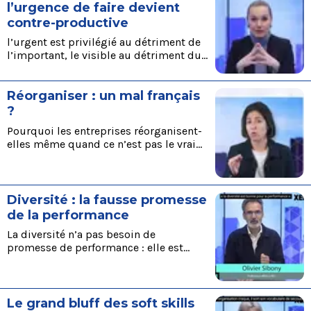
agiles de conduite du changement en
l’urgence de faire devient
entreprise et sur leurs effets.
contre-productive
l’urgent est privilégié au détriment de
l’important, le visible au détriment du
stratégique. Cette course permanente
amenuise la qualité du travail produit.
Réorganiser : un mal français
Accéder au contenu complet ici
?
Pourquoi les entreprises réorganisent-
elles même quand ce n’est pas le vrai
problème ? Texte complet à lire ici
Diversité : la fausse promesse
de la performance
La diversité n’a pas besoin de
promesse de performance : elle est
avant tout un impératif éthique et
légal. Accéder à l'article complet ici
Le grand bluff des soft skills