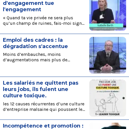
d'engagement tue
l'engagement
« Quand ta vie privée ne sera plus
qu’un champ de ruines, fais-moi signe,
je t’obtiendrai une promotion ! " Extrait
de l’article complet disponible ici
Emploi des cadres : la
dégradation s'accentue
Moins d’embauches, moins
d’augmentations mais plus de
frustrations, le vent a clairement tourné
pour les cadres. Extrait : à lire en entier
ici
Les salariés ne quittent pas
leurs jobs, ils fuient une
culture toxique.
les 12 causes récurrentes d’une culture
d’entreprise malsaine qui poussent les
salariés au désengagement voire au
départ. Parce qu’on ne construit pas
Incompétence et promotion :
une entreprise solide seulement avec