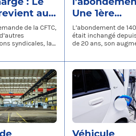
arge : Le
l’abondement
revient aux
Une 1ère
és
proposition 
demande de la CFTC,
L’abondement de 140
1700 €
 d’autres
était inchangé depui
ons syndicales, la
de 20 ans, son augm
a décidé d’accepter
fait partie des reven
r les modalités de
portées par la CFTC d
des collaborateurs.
nombreuses années.
 de
Véhicule