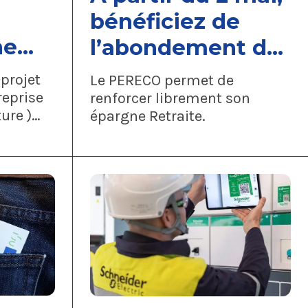
bénéficiez de
ne
l’abondement de
e
800 € sur le
projet
Le PERECO permet de
ois
PERECO (Plan
reprise
renforcer librement son
ure )
épargne Retraite.
d’Epargne
hneider
pour
REtraite
 Chinois
COllectif)