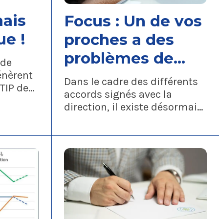
Focus : Un de vos
ue !
proches a des
problèmes de
 de
santé,
énèrent
Dans le cadre des différents
TIP de
d’autonomie... ?
accords signés avec la
tion a
direction, il existe désormais
nt call
un certain nombre de
 a-t-il
dispositifs pour vous aider à
mieux gérer ces moments
difficiles, en combinant
travail et vie personnelle et
en limitant l’impact financier
qui pourrait en résulter.