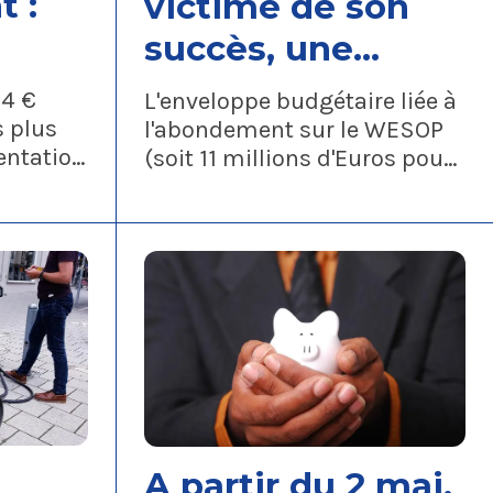
 :
victime de son
succès, une
à
partie des fonds
4 €
L'enveloppe budgétaire liée à
sera réaffectée
s plus
l'abondement sur le WESOP
entation
(soit 11 millions d'Euros pour
dications
les 15 000 salariés du
epuis de
territoire France) a été
dépassée, puisque les
sommes versées ont généré
un abondement de 12,3
millions d'Euros soit 1,3
million au dessus du budget.
A partir du 2 mai,