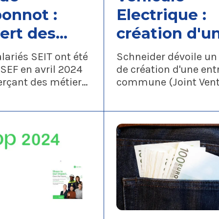
onnot :
Electrique :
ert des
création d'u
tés et
Joint Ventur
alariés SEIT ont été
Schneider dévoile un 
ure du site
avec le Chin
 SEF en avril 2024
de création d'une ent
erçant des métiers
commune (Joint Vent
 trimestre
Star Charge !
basés sur le site de
détenue à 51% par Sc
27
Quel avenir 
ot ont déménagé
avec son fournisseur
ites de Grenoble.
Star Charge.
les salariés ?