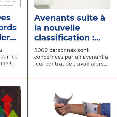
Des
Avenants suite à
ords
la nouvelle
der
classification :
Examinez votre
a
3000 personnes sont
n
situation avant
sur les
concernées par un avenant à
une !
leur contrat de travail alors
ur
de signer !
a
que les informations fournies
u moment
par la direction sont encore
partielles. Les intitulés des
’il ne
emplois et les cotations ont
ltats
été communiqués sans le
contenu réel de chaque
emploi.