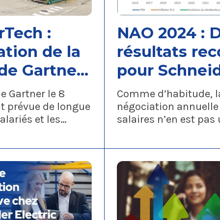
rTech :
NAO 2024 : 
tion de la
résultats rec
 de Gartner,
pour Schnei
âchis !
mais pas de
e Gartner le 8
Comme d’habitude, l
redistributio
ait prévue de longue
négociation annuelle 
alariés et les
salaires n’en est pas 
équitable po
se sont fortement
Année après année, l
les salariés !
pour recevoir ces
direction dresse, a
dans les
des NAO, un tableau
 conditions et
beaucoup plus noir qu
valeur le savoir-
l’est, malgré des résu
ptionnel de ce site
attendus encore
ion.
exceptionnels.