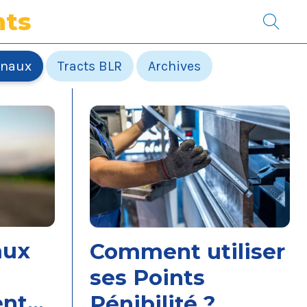
ts
onaux
Tracts BLR
Archives
aux
Comment utiliser
ses Points
ent
Pénibilité ?