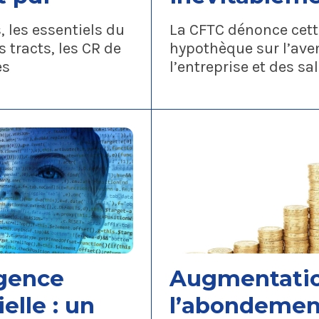
pénaliser le 
, les essentiels du
La CFTC dénonce cett
terme
s tracts, les CR de
hypothèque sur l’aven
es
l’entreprise et des sal
igence
Augmentati
ielle : un
l’abondement