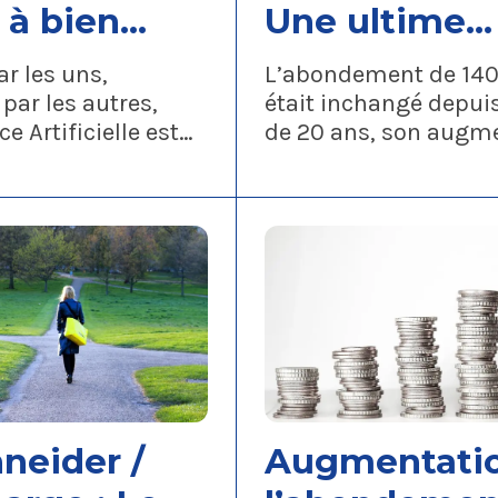
 à bien
Une ultime
ier
proposition d
ar les uns,
L’abondement de 140
Direction de
 par les autres,
était inchangé depui
ce Artificielle est
de 20 ans, son augm
€
logie qui a été
fait partie des reven
e par les IA
portées par la CFTC d
onnelles (ChatGPT,
nombreuses années.
emini, Mistral Le
rançaise)…
neider /
Augmentati