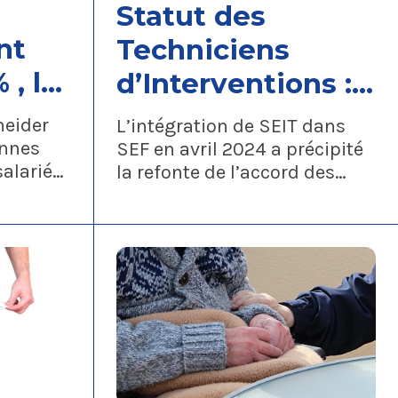
Statut des
nt
Techniciens
 , le
d’Interventions :
puis
La CFTC signe le
neider
L’intégration de SEIT dans
en
nouvel accord
onnes
SEF en avril 2024 a précipité
alariés
la refonte de l’accord des
s
s dans le
Techniciens d’Interventions. Il
y avait un besoin de rendre
homogènes deux statuts très
différents