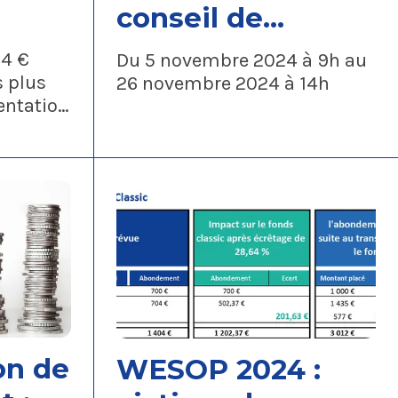
conseil de
e la
surveillance du
4 €
Du 5 novembre 2024 à 9h au
 1800
FCPE
s plus
26 novembre 2024 à 14h
entation
Actionnariat
dications
epuis de
on de
WESOP 2024 :