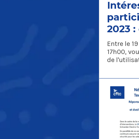
Intér
partic
2023 
se con
Entre le 19
du ré
17h00, vou
de l'utilis
Schne
intéresse
2023