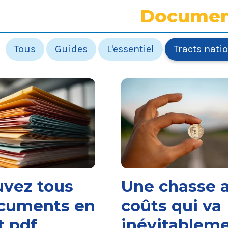
Documen
Tous
Guides
L'essentiel
Tracts nati
uvez tous
Une chasse 
ocuments en
coûts qui va
t pdf
inévitablem