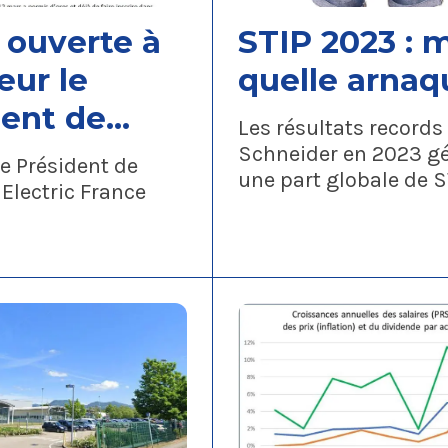
 ouverte à
STIP 2023 : mais
eur le
quelle arnaq
dent de
Les résultats records
ider
Schneider en 2023 g
e Président de
une part globale de S
ic France,
Electric France
103%, auquel la direc
rajouté un manageme
de 5 points ! Mais qu'y
sous cette apparente
générosité ?