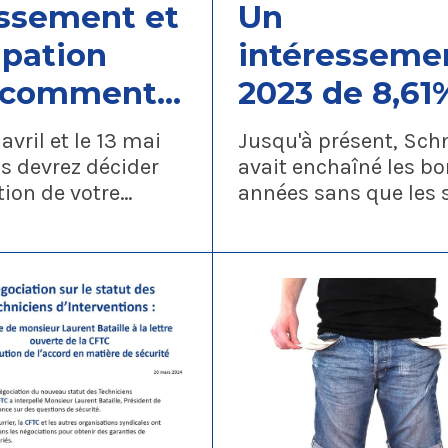
essement et
Un
ipation
intéresseme
: comment
2023 de 8,61%
necter hors
plus haut de
 avril et le 13 mai
Jusqu'à présent, Sch
seau
2008, enfin 
s devrez décider
avait enchaîné les b
ation de votre
années sans que les s
ider ?
ligne avec le
ment/participation
en récoltent les fruit
résultats de
montant de leur
Intéressement dont
Schneider
Participation.