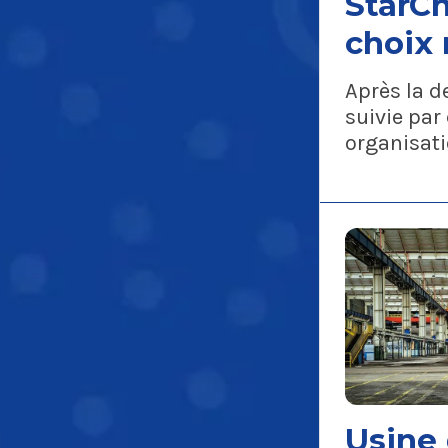
StarCh
choix 
salari
Après la 
suivie par
organisati
direction 
de modifie
transfert 
Usine