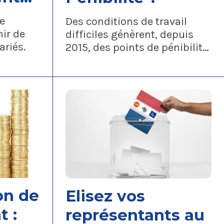
long-
e
Des conditions de travail
ir de
difficiles génèrent, depuis
ariés.
2015, des points de pénibilité
qui vous permettent,
on de
Elisez vos
 :
représentants au