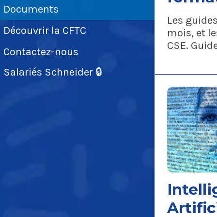
Documents
Les guides
Découvrir la CFTC
mois, et le
CSE. Guid
Contactez-nous
Salariés Schneider 🔒
Intell
Artific