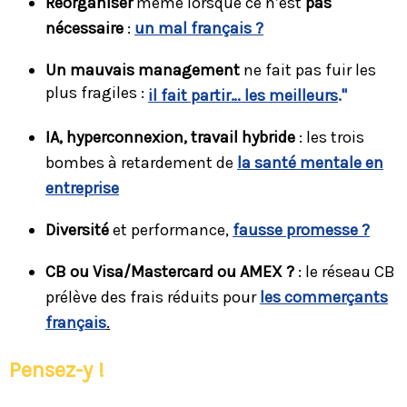
Réorganiser
même lorsque ce n’est
pas
nécessaire
:
un mal français ?
Un mauvais management
ne fait pas fuir les
plus fragiles :
il fait partir… les meilleurs
."
IA, hyperconnexion, travail hybride
: les trois
bombes à retardement de
la santé mentale en
entreprise
Diversité
et performance,
fausse promesse ?
CB ou Visa/Mastercard ou AMEX ?
: le réseau CB
prélève des frais réduits pour
les commerçants
français
.
Pensez-y !